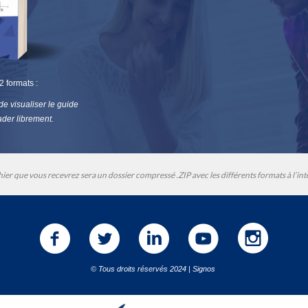
 formats :
e visualiser le guide
ader librement.
hier que vous recevrez sera un dossier compressé .ZIP avec les différents formats à l’int
© Tous droits réservés 2024 | Signos