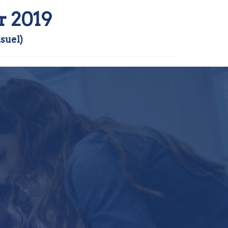
r 2019
suel)