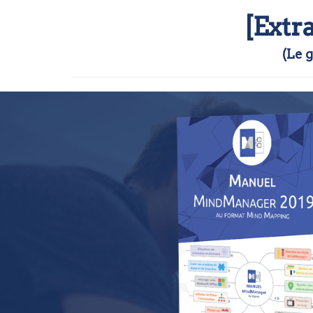
[Ext
(Le 